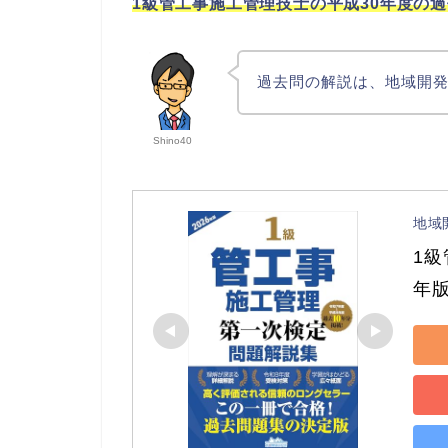
1級管工事施工管理技士の平成30年度の
過去問の解説は、地域開
Shino40
地域
1級
年