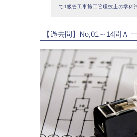
で1級管工事施工管理技士の学科
【過去問】No,01～14問Ａ