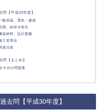
去問【平成30年度】
Ａ 一般原論、電気・建築
 空調、給排水衛生
Ａ 機器材料、設計図書
 施工管理法
 関連法規
去問【まとめ】
すすめの問題集
過去問【平成30年度】