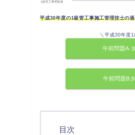
1級管工事受験者
平成30年度の1級管工事施工管理技士の
＼平成30年度
午前問題A 
午前問題B
目次