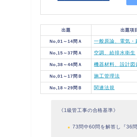
出題
出題項
一般原論、電気・
No,01～14問Ａ
空調、給排水衛生
No,15～37問Ａ
機器材料、設計図
No,38～44問Ａ
施工管理法
No,01～17問Ｂ
関連法規
No,18～29問Ｂ
《1級管工事の合格基準》
73問中60問を解答し『3