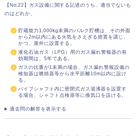
【No,22】ガス設備に関する記述のうち、適当でないも
のはどれか。
貯蔵能力1,000kg未満のバルク貯槽は、その外面
から2m以内にある火気をさえぎる措置を講じ、
かつ、屋外に設置する。
液化石油ガス（LPG）用のガス漏れ警報器の有
効期間は、5年である。
ガスの比重が1未満の場合、ガス漏れ警報設備の
検知器は燃焼器等から水平距離10m以内に設け
る。
パイプシャフト内に密閉式ガス湯沸器を設置す
る場合、シャフト点検扉等に換気口を設ける。
過去問の解答を表示する