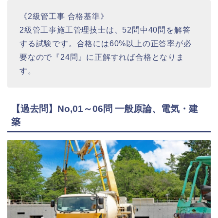
《2級管工事 合格基準》
2級管工事施工管理技士は、52問中40問を解答
する試験です。合格には60%以上の正答率が必
要なので『24問』に正解すれば合格となりま
す。
【過去問】No,01～06問 一般原論、電気・建
築