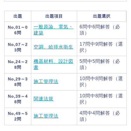
出題
出題項目
出題選択
一般原論、電気・
6問中6問解答（必
No,01～0
6問
建築
須）
17問中9問解答（選
No,07～2
空調、給排水衛生
3問
択）
機器材料、設計図
5問中5問解答（必
No,24～2
8問
書
須）
10問中8問解答（選
No,29～3
施工管理法
8問
択）
10問中8問解答（選
No,39～4
関連法規
8問
択）
4問中4問解答（必
No,49～5
施工管理法
2問
須）