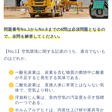
問題番号No,1からNo,6までの6問は必須問題となるの
で、全問を解答してください｡
【No,1】空気環境に関する記述のうち、適当でないも
のはどれか。
一酸化炭素は、炭素を含む物質の燃焼中に酸素
が不足すると発生する気体である。
二酸化炭素は、直接人体に有害とはならない気
体で、空気より軽い。
浮遊粉じん量は、室内空気の汚染度を示す指標
の一つである。
ホルムアルデヒドは、内装仕上げ材や家具等か