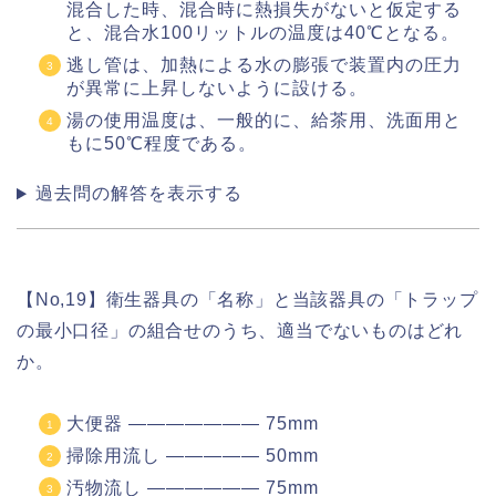
混合した時、混合時に熱損失がないと仮定する
と、混合水100リットルの温度は40℃となる。
逃し管は、加熱による水の膨張で装置内の圧力
が異常に上昇しないように設ける。
湯の使用温度は、一般的に、給茶用、洗面用と
もに50℃程度である。
過去問の解答を表示する
【No,19】衛生器具の「名称」と当該器具の「トラップ
の最小口径」の組合せのうち、適当でないものはどれ
か。
大便器 ――――――― 75mm
掃除用流し ――――― 50mm
汚物流し ―――――― 75mm