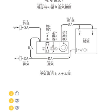
①
②
③