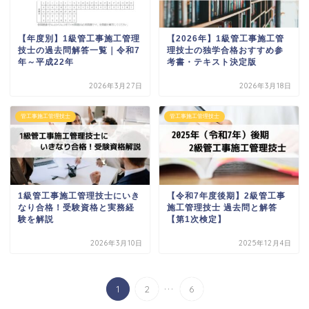
【年度別】1級管工事施工管理
【2026年】1級管工事施工管
技士の過去問解答一覧｜令和7
理技士の独学合格おすすめ参
年～平成22年
考書・テキスト決定版
2026年3月27日
2026年3月18日
管工事施工管理技士
管工事施工管理技士
1級管工事施工管理技士にいき
【令和7年度後期】2級管工事
なり合格！受験資格と実務経
施工管理技士 過去問と解答
験を解説
【第1次検定】
2026年3月10日
2025年12月4日
...
1
2
6