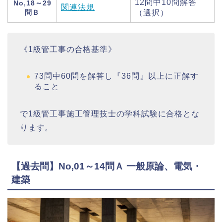
12問中10問解答
No,18～29
関連法規
問Ｂ
（選択）
《1級管工事の合格基準》
73問中60問を解答し『36問』以上に正解す
ること
で1級管工事施工管理技士の学科試験に合格とな
ります。
【過去問】No,01～14問Ａ 一般原論、電気・
建築