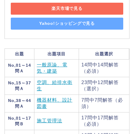
楽天市場で見る
Yahoo!ショッピングで見る
出題
出題項目
出題選択
一般原論、電
14問中14問解答
No,01～14
問Ａ
気・建築
（必須）
空調、給排水衛
23問中12問解答
No,15～37
問Ａ
生
（選択）
機器材料、設計
7問中7問解答（必
No,38～44
問Ａ
図書
須）
17問中17問解答
No,01～17
施工管理法
問Ｂ
（必須）