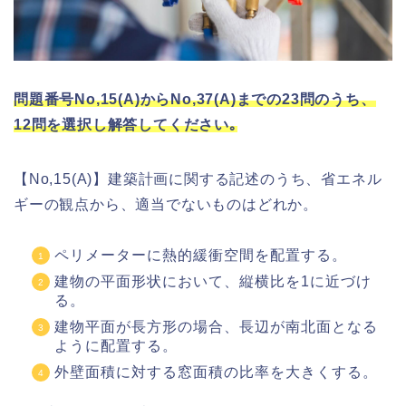
問題番号No,15(A)からNo,37(A)までの23問のうち、
12問を選択し解答してください｡
【No,15(A)】建築計画に関する記述のうち、省エネル
ギーの観点から、適当でないものはどれか。
ペリメーターに熱的緩衝空間を配置する。
建物の平面形状において、縦横比を1に近づけ
る。
建物平面が長方形の場合、長辺が南北面となる
ように配置する。
外壁面積に対する窓面積の比率を大きくする。