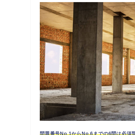
問題番号No,1からNo,6までの6問は