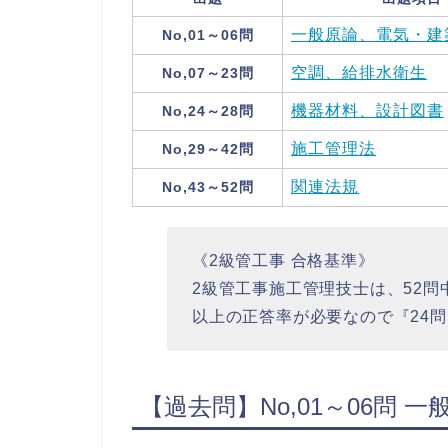
一般原論、電気・建
No,01～06問
空調、給排水衛生
No,07～23問
機器材料、設計図書
No,24～28問
施工管理法
No,29～42問
関連法規
No,43～52問
《2級管工事 合格基準》
2級管工事施工管理技士は、52問
以上の正答率が必要なので『24
【過去問】No,01～06問 