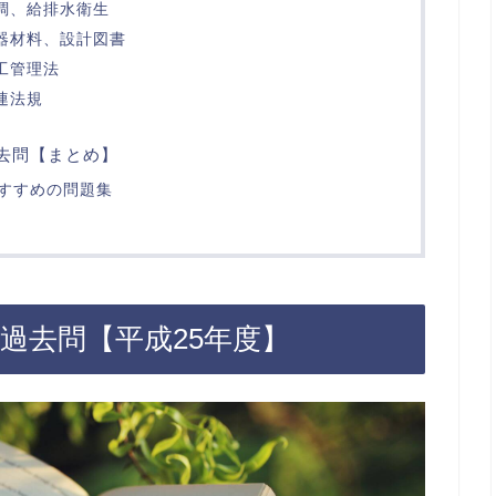
空調、給排水衛生
機器材料、設計図書
施工管理法
関連法規
去問【まとめ】
すすめの問題集
過去問【平成25年度】