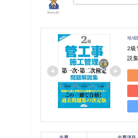
Shino40
地域
2
説集
出題
出題項目