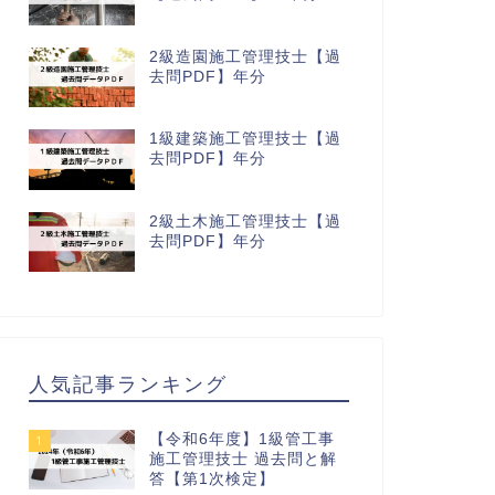
2級造園施工管理技士【過
去問PDF】年分
1級建築施工管理技士【過
去問PDF】年分
2級土木施工管理技士【過
去問PDF】年分
人気記事ランキング
【令和6年度】1級管工事
1
施工管理技士 過去問と解
答【第1次検定】