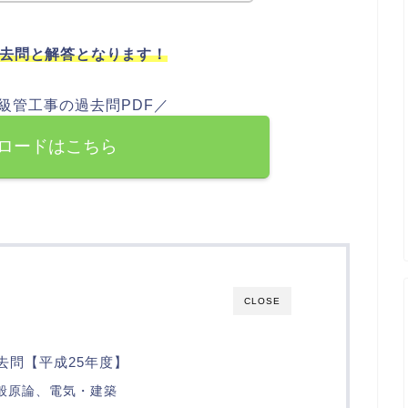
過去問と解答となります！
2級管工事の過去問PDF／
ロードはこちら
CLOSE
去問【平成25年度】
 一般原論、電気・建築