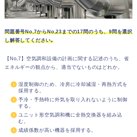
問題番号No,7からNo,23までの17問のうち、9問を選択
し解答してください｡
【No,7】空気調和設備の計画に関する記述のうち、省
エネルギーの観点から、適当でないものはどれか。
湿度制御のため、冷房に冷却減湿・再熱方式を
採用する。
予冷・予熱時に外気を取り入れないように制御
する。
ユニット形空気調和機に全熱交換器を組み込
む。
成績係数が高い機器を採用する。