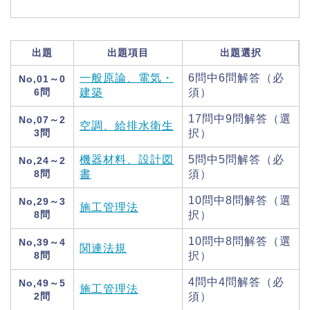
出題
出題項目
出題選択
一般原論、電気・
6問中6問解答（必
No,01～0
6問
建築
須）
17問中9問解答（選
No,07～2
空調、給排水衛生
3問
択）
機器材料、設計図
5問中5問解答（必
No,24～2
8問
書
須）
10問中8問解答（選
No,29～3
施工管理法
8問
択）
10問中8問解答（選
No,39～4
関連法規
8問
択）
4問中4問解答（必
No,49～5
施工管理法
2問
須）