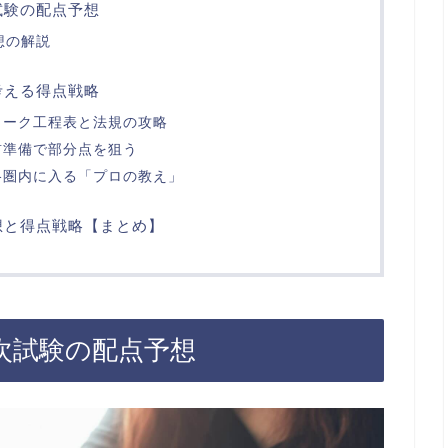
試験の配点予想
想の解説
考える得点戦略
ワーク工程表と法規の攻略
前準備で部分点を狙う
格圏内に入る「プロの教え」
想と得点戦略【まとめ】
次試験の配点予想