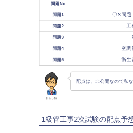
問題No
〇✕問題
問題1
工
問題2
問題3
空調
問題4
衛生
問題5
配点は、非公開なので私
Shino40
1級管工事2次試験の配点予