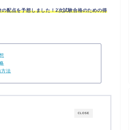
験の配点を予想しました！2次試験合格のための得
想
略
強方法
CLOSE