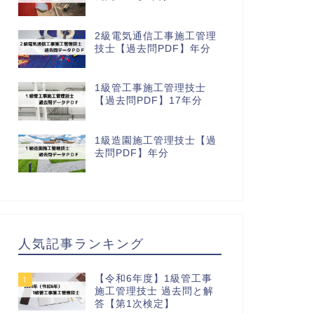
2級電気通信工事施工管理
技士【過去問PDF】年分
1級管工事施工管理技士
【過去問PDF】17年分
1級造園施工管理技士【過
去問PDF】年分
人気記事ランキング
【令和6年度】1級管工事
1
施工管理技士 過去問と解
答【第1次検定】