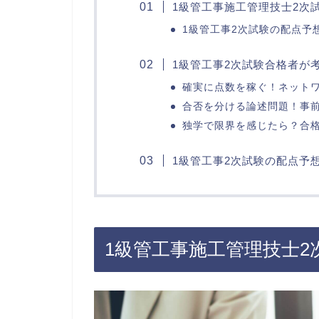
1級管工事施工管理技士2次
1級管工事2次試験の配点予
1級管工事2次試験合格者が
確実に点数を稼ぐ！ネット
合否を分ける論述問題！事
独学で限界を感じたら？合
1級管工事2次試験の配点予
1級管工事施工管理技士2