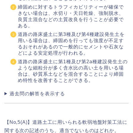
締固めに対するトラフィカビリティーが確保で
きない場合は、水切り・天日乾燥、強制脱水、
良質土混合などの土質改良を行うことが必要で
ある。
道路の路床盛土に第3種及び第4種建設発生土を
用いる場合は、締固めを行っても強度が不足す
るおそれがあるので一般的にセメントや石灰な
どによる安定処理が行われる。
道路の路床盛土に第1種及び第2a種建設発生土の
ような細粒分が多く含水比の高い土を用いる場
合は、砂質系土などを混合することにより締固
め特性を改善することができる。
過去問の解答を表示する
【No,5(A)】道路土工に用いられる軟弱地盤対策工法に
関する次の記述のうち、適当でないものはどれか。