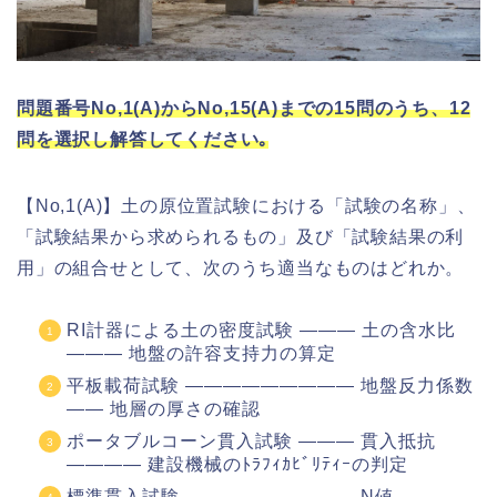
問題番号No,1(A)からNo,15(A)までの15問のうち、12
問を選択し解答してください｡
【No,1(A)】土の原位置試験における「試験の名称」、
「試験結果から求められるもの」及び「試験結果の利
用」の組合せとして、次のうち適当なものはどれか。
RI計器による土の密度試験 ――― 土の含水比
――― 地盤の許容支持力の算定
平板載荷試験 ――――――――― 地盤反力係数
―― 地層の厚さの確認
ポータブルコーン貫入試験 ――― 貫入抵抗
―――― 建設機械のﾄﾗﾌｨｶﾋﾞﾘﾃｨｰの判定
標準貫入試験 ――――――――― N値