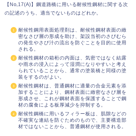
【No,17(A)】鋼道路橋に用いる耐候性鋼材に関する次
の記述のうち、適当でないものはどれか。
耐候性鋼用表面処理剤は、耐候性鋼材表面の緻
密なさび層の形成を助け、架設当初のさびむら
の発生やさび汁の流出を防ぐことを目的に使用
される。
耐候性鋼材の箱桁の内面は、気密ではなく結露
や雨水の浸入によって湿潤になりやすいと考え
られていることから、通常の塗装橋と同様の塗
装をするのがよい。
耐候性鋼材は、普通鋼材に適量の合金元素を添
加することにより、鋼材表面に緻密なさび層を
形成させ、これが鋼材表面を保護することで鋼
材の腐食による板厚減少を抑制する。
耐候性鋼橋に用いるフィラー板は、肌隙などの
不確実な連結を防ぐためのもので、主要構造部
材ではないことから、普通鋼材が使用される。