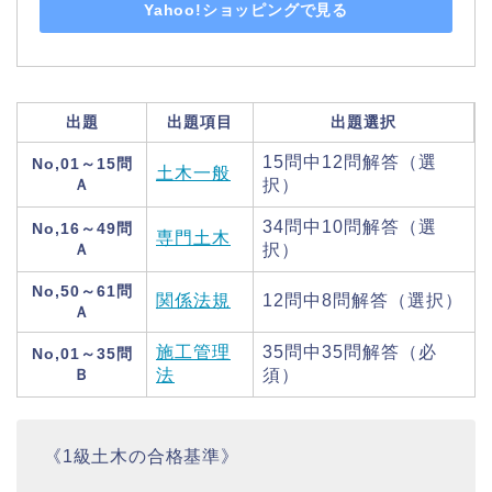
Yahoo!ショッピングで見る
出題
出題項目
出題選択
15問中12問解答（選
No,01～15問
土木一般
Ａ
択）
34問中10問解答（選
No,16～49問
専門土木
Ａ
択）
No,50～61問
関係法規
12問中8問解答（選択）
Ａ
施工管理
35問中35問解答（必
No,01～35問
Ｂ
法
須）
《1級土木の合格基準》