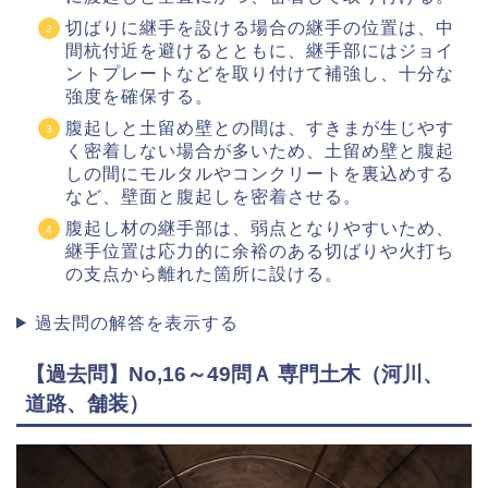
切ばりに継手を設ける場合の継手の位置は、中
間杭付近を避けるとともに、継手部にはジョイ
ントプレートなどを取り付けて補強し、十分な
強度を確保する。
腹起しと土留め壁との間は、すきまが生じやす
く密着しない場合が多いため、土留め壁と腹起
しの間にモルタルやコンクリートを裏込めする
など、壁面と腹起しを密着させる。
腹起し材の継手部は、弱点となりやすいため、
継手位置は応力的に余裕のある切ばりや火打ち
の支点から離れた箇所に設ける。
過去問の解答を表示する
【過去問】No,16～49問Ａ 専門土木（河川、
道路、舗装）