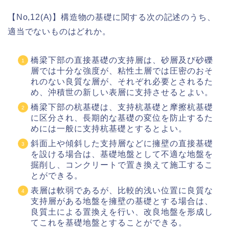
【No,12(A)】構造物の基礎に関する次の記述のうち、
適当でないものはどれか。
橋梁下部の直接基礎の支持層は、砂層及び砂礫
層では十分な強度が、粘性土層では圧密のおそ
れのない良質な層が、それぞれ必要とされるた
め、沖積世の新しい表層に支持させるとよい。
橋梁下部の杭基礎は、支持杭基礎と摩擦杭基礎
に区分され、長期的な基礎の変位を防止するた
めには一般に支持杭基礎とするとよい。
斜面上や傾斜した支持層などに擁壁の直接基礎
を設ける場合は、基礎地盤として不適な地盤を
掘削し、コンクリートで置き換えて施工するこ
とができる。
表層は軟弱であるが、比較的浅い位置に良質な
支持層がある地盤を擁壁の基礎とする場合は、
良質土による置換えを行い、改良地盤を形成し
てこれを基礎地盤とすることができる。